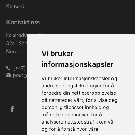
Kontakt
Kontakt oss
Foksrødveien 39
3241 Sandefjord
Norge
Vi bruker
informasjonskapsler
(+47) 33 47 02 00
post@torgersskraphandel.no
Vi bruker informasjonskapsler og
andre sporingsteknologier for å
forbedre din nettleseropplevelse
på nettstedet vårt, for å vise deg
personlig tilpasset innhold og
målrettede annonser, for å
analysere nettstedstrafikken vår
og for å forstå hvor våre