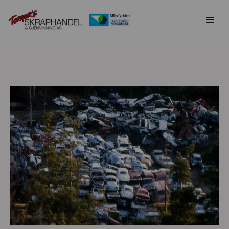
Hopp
til
innholdet