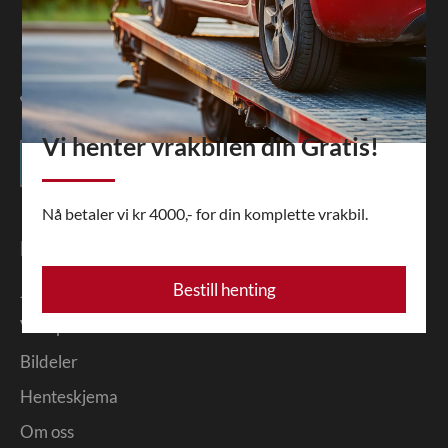
Vi henter vrakbilen din Gratis!
Nå betaler vi kr 4000,- for din komplette vrakbil.
Nyttige linker
Bestill henting
Jernskrap
Vrakpant
Bildeler
Henteskjema
Om oss